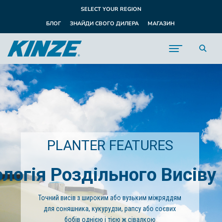
SELECT YOUR REGION
БЛОГ
ЗНАЙДИ СВОГО ДИЛЕРА
МАГАЗИН
PLANTER FEATURES
логія Роздільного Висіву
Точний висів з широким або вузьким міжряддям
для соняшника, кукурудзи, рапсу або соєвих
бобів однією і тією ж сівалкою