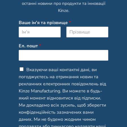
останні новини про продукти та інновації
Kinze.
Ваше ім'я та прізвище
*
І
П
м
р
Ел. пошт
*
'
і
я
з
в
и
щ
C
Вказуючи ваші контактні дані, ви
е
h
погоджуєтесь на отримання новин та
e
рекламних електронних повідомлень від
c
Kinze Manufacturing. Ви можете в будь-
k
b
який момент відмовитися від підписки.
o
Ми докладемо всіх зусиль, щоб зберегти
x
конфіденційність зазначених вами
e
даних. Ми не будемо жодним чином
s
*
продавати або тимчасово надавати наші