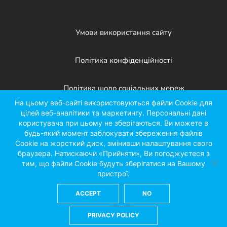
Умови використання сайту
Політика конфіденційності
Політика щодо соціальних мереж
На цьому веб-сайті використовуються файли Cookie для
цілей веб-аналітики та маркетингу. Персональні дані
Патенти
користувача при цьому не зберігаються. Ви можете в
будь-який момент заблокувати збереження файлів
Cookie на жорсткий диск, змінивши налаштування свого
Facebook
X
LinkedIn
YouTube
Instagr
браузера. Натискаючи «Прийняти», Ви погоджуєтеся з
тим, що файли Cookie будуть зберігатися на Вашому
пристрої.
ACCEPT
NO
©2026 Kinze Manufacturing
2172 M Avenue, Williamsburg, IA 52361
PRIVACY POLICY