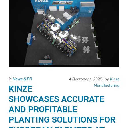
In
News & PR
4 Листопада, 2025
by
Kinze
Manufacturing
KINZE
SHOWCASES ACCURATE
AND PROFITABLE
PLANTING SOLUTIONS FOR