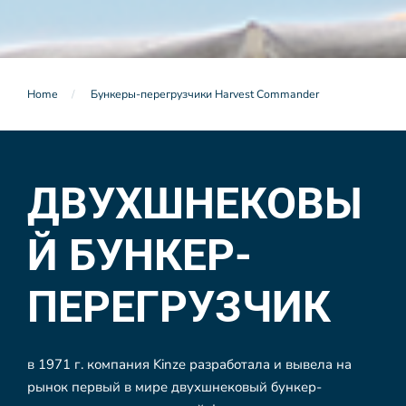
Home
Бункеры-перегрузчики Harvest Commander
ДВУХШНЕКОВЫ
Й БУНКЕР-
ПЕРЕГРУЗЧИК
в 1971 г. компания Kinze разработала и вывела на
рынок первый в мире двухшнековый бункер-