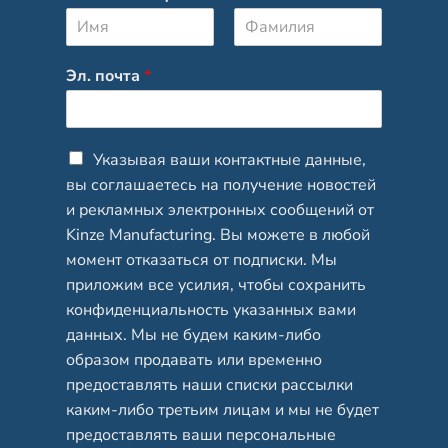
И
Ф
м
а
Эл. почта
*
я
м
и
л
и
я
C
Указывая ваши контактные данные,
h
вы соглашаетесь на получение новостей
e
и рекламных электронных сообщений от
c
Kinze Manufacturing. Вы можете в любой
k
b
момент отказаться от подписки. Мы
o
приложим все усилия, чтобы сохранить
x
конфиденциальность указанных вами
e
данных. Мы не будем каким-либо
s
*
образом продавать или временно
предоставлять наши списки рассылки
каким-либо третьим лицам и мы не будет
предоставлять ваши персональные