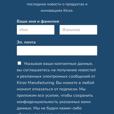
последние новости о продуктах и
инновациях Kinze.
Ваше имя и фамилия
*
И
Ф
м
а
Эл. почта
*
я
м
и
л
и
я
C
Указывая ваши контактные данные,
h
вы соглашаетесь на получение новостей
e
и рекламных электронных сообщений от
c
Kinze Manufacturing. Вы можете в любой
k
b
момент отказаться от подписки. Мы
o
приложим все усилия, чтобы сохранить
x
конфиденциальность указанных вами
e
данных. Мы не будем каким-либо
s
*