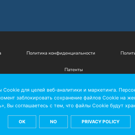
а
Политика конфиденциальности
Полити
Патенты
Facebook
X
LinkedIn
YouTube
Instagr
ы Cookie для целей веб-аналитики и маркетинга. Персо
омент заблокировать сохранение файлов Cookie на же
», Вы соглашаетесь с тем, что файлы Cookie будут хра
©2026 Kinze Manufacturing
OK
NO
PRIVACY POLICY
2172 M Avenue, Williamsburg, IA 52361