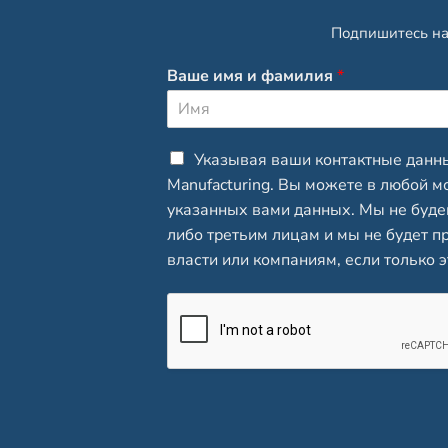
Подпишитесь на 
Ваше имя и фамилия
*
И
м
C
Указывая ваши контактные данны
я
h
Manufacturing. Вы можете в любой м
e
указанных вами данных. Мы не буде
c
либо третьим лицам и мы не будет 
k
b
власти или компаниям, если только э
o
x
e
s
*